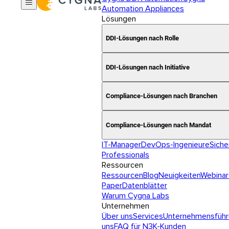
Automation Appliances
Lösungen
DDI-Lösungen nach Rolle
DDI-Lösungen nach Initiative
Compliance-Lösungen nach Branchen
Compliance-Lösungen nach Mandat
IT-Manager
DevOps-Ingenieure
Siche
Professionals
Ressourcen
Ressourcen
Blog
Neuigkeiten
Webinar
Paper
Datenblätter
Warum Cygna Labs
Unternehmen
Über uns
Services
Unternehmensführ
uns
FAQ für N3K-Kunden