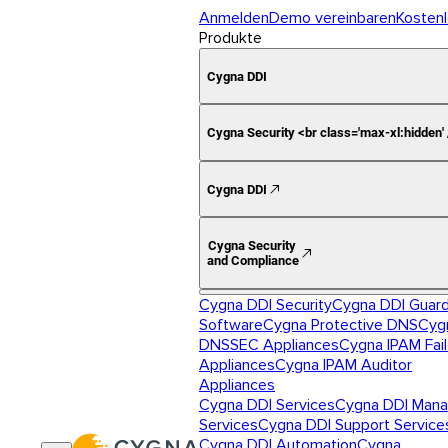
Anmelden
Demo vereinbaren
Kostenl
Produkte
Cygna DDI
Cygna Security <br class='max-xl:hidden'
Cygna DDI
Cygna Security
and Compliance
Cygna DDI Security
Cygna DDI Guar
Software
Cygna Protective DNS
Cyg
DNSSEC Appliances
Cygna IPAM Fai
Appliances
Cygna IPAM Auditor
Appliances
Cygna DDI Services
Cygna DDI Man
Services
Cygna DDI Support Service
Cygna DDI Automation
Cygna