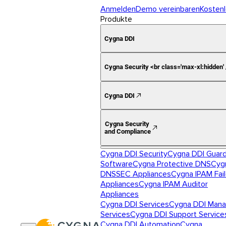
Anmelden
Demo vereinbaren
Kostenl
Produkte
Cygna DDI
Cygna Security <br class='max-xl:hidden'
Cygna DDI
Cygna Security
and Compliance
Cygna DDI Security
Cygna DDI Guar
Software
Cygna Protective DNS
Cyg
DNSSEC Appliances
Cygna IPAM Fai
Appliances
Cygna IPAM Auditor
Appliances
Cygna DDI Services
Cygna DDI Man
Services
Cygna DDI Support Service
Cygna DDI Automation
Cygna