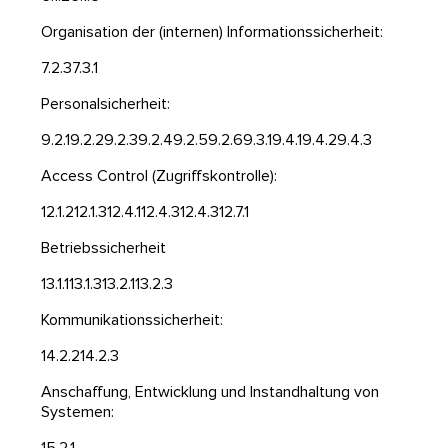
Organisation der (internen) Informationssicherheit:
7.2.3
7.3.1
Personalsicherheit:
9.2.1
9.2.2
9.2.3
9.2.4
9.2.5
9.2.6
9.3.1
9.4.1
9.4.2
9.4.3
Access Control (Zugriffskontrolle):
12.1.2
12.1.3
12.4.1
12.4.3
12.4.3
12.7.1
Betriebssicherheit
13.1.1
13.1.3
13.2.1
13.2.3
Kommunikationssicherheit:
14.2.2
14.2.3
Anschaffung, Entwicklung und Instandhaltung von
Systemen:
15.2.1