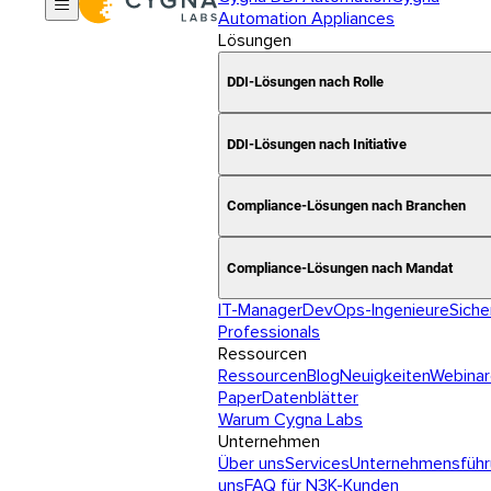
Automation Appliances
Lösungen
DDI-Lösungen nach Rolle
DDI-Lösungen nach Initiative
Compliance-Lösungen nach Branchen
Compliance-Lösungen nach Mandat
IT-Manager
DevOps-Ingenieure
Siche
Professionals
Ressourcen
Ressourcen
Blog
Neuigkeiten
Webinar
Paper
Datenblätter
Warum Cygna Labs
Unternehmen
Über uns
Services
Unternehmensführ
uns
FAQ für N3K-Kunden