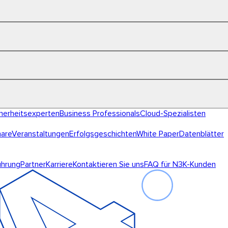
herheitsexperten
Business Professionals
Cloud-Spezialisten
are
Veranstaltungen
Erfolgsgeschichten
White Paper
Datenblätter
hrung
Partner
Karriere
Kontaktieren Sie uns
FAQ für N3K-Kunden