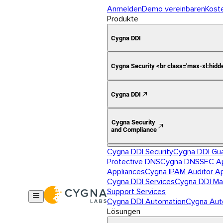
Anmelden
Demo vereinbaren
Kost
Produkte
Cygna DDI
Cygna Security <br class='max-xl:hidd
Cygna DDI
Cygna Security
and Compliance
Cygna DDI Security
Cygna DDI Gu
Protective DNS
Cygna DNSSEC Ap
Appliances
Cygna IPAM Auditor A
Cygna DDI Services
Cygna DDI Ma
Support Services
Cygna DDI Automation
Cygna Aut
Lösungen