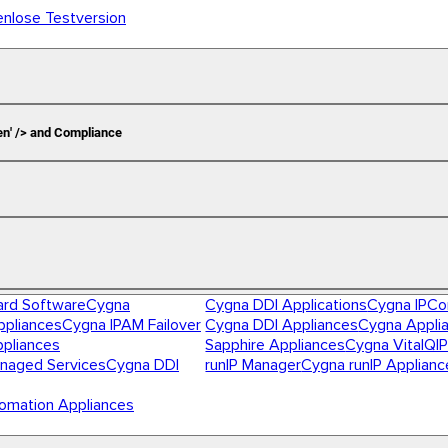
enlose Testversion
en' /> and Compliance
ard Software
Cygna
Cygna DDI Applications
Cygna IPCo
pliances
Cygna IPAM Failover
Cygna DDI Appliances
Cygna Appli
ppliances
Sapphire Appliances
Cygna VitalQIP
naged Services
Cygna DDI
runIP Manager
Cygna runIP Applianc
omation Appliances