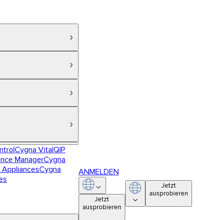
ntrol
Cygna VitalQIP
ance Manager
Cygna
 Appliances
Cygna
ANMELDEN
es
Jetzt
ausprobieren
Jetzt
ausprobieren