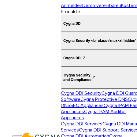
Anmelden
Demo vereinbaren
Kostenl
Produkte
Cygna DDI
Cygna Security <br class='max-xl:hidden'
Cygna DDI
Cygna Security
and Compliance
Cygna DDI Security
Cygna DDI Guar
Software
Cygna Protective DNS
Cyg
DNSSEC Appliances
Cygna IPAM Fai
Appliances
Cygna IPAM Auditor
Appliances
Cygna DDI Services
Cygna DDI Man
Services
Cygna DDI Support Service
Cygna DDI Automation
Cygna