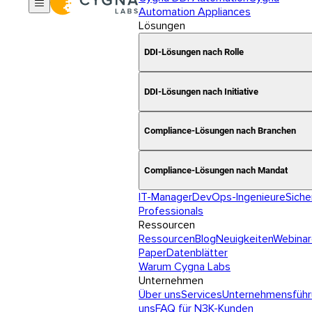
Automation Appliances
Lösungen
DDI-Lösungen nach Rolle
DDI-Lösungen nach Initiative
Compliance-Lösungen nach Branchen
Compliance-Lösungen nach Mandat
IT-Manager
DevOps-Ingenieure
Siche
Professionals
Ressourcen
Ressourcen
Blog
Neuigkeiten
Webinar
Paper
Datenblätter
Warum Cygna Labs
Unternehmen
Über uns
Services
Unternehmensführ
uns
FAQ für N3K-Kunden