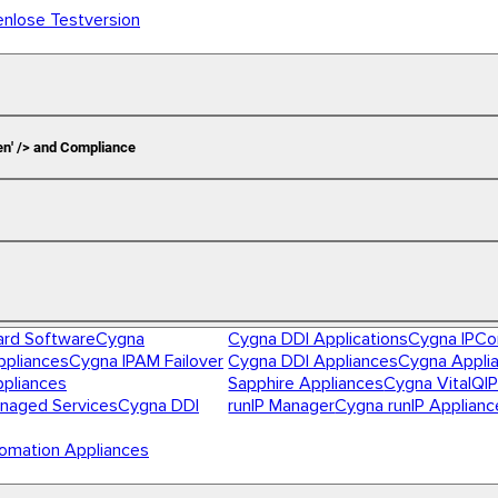
enlose Testversion
en' /> and Compliance
ard Software
Cygna
Cygna DDI Applications
Cygna IPCo
pliances
Cygna IPAM Failover
Cygna DDI Appliances
Cygna Appli
ppliances
Sapphire Appliances
Cygna VitalQIP
naged Services
Cygna DDI
runIP Manager
Cygna runIP Applianc
omation Appliances