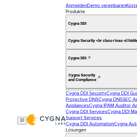
Anmelden
Demo vereinbaren
Kost
Produkte
Cygna DDI
Cygna Security <br class='max-xl:hidd
Cygna DDI
Cygna Security
and Compliance
Cygna DDI Security
Cygna DDI Gu
Protective DNS
Cygna DNSSEC Ap
Appliances
Cygna IPAM Auditor A
Cygna DDI Services
Cygna DDI Ma
Support Services
Cygna DDI Automation
Cygna Aut
Lösungen