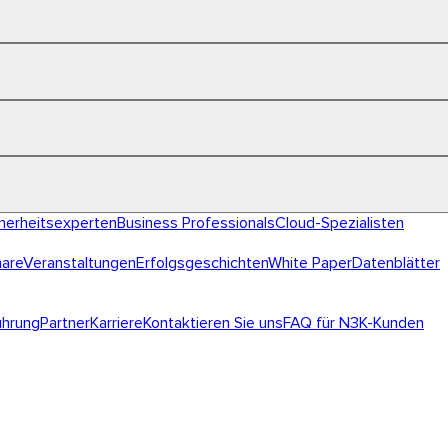
herheitsexperten
Business Professionals
Cloud-Spezialisten
are
Veranstaltungen
Erfolgsgeschichten
White Paper
Datenblätter
hrung
Partner
Karriere
Kontaktieren Sie uns
FAQ für N3K-Kunden