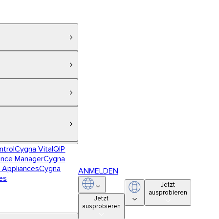
ntrol
Cygna VitalQIP
ance Manager
Cygna
 Appliances
Cygna
ANMELDEN
es
Jetzt
ausprobieren
Jetzt
ausprobieren