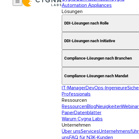
Automation Appliances
Lösungen
DDI-Lösungen nach Rolle
DDI-Lösungen nach Initiative
Compliance-Lösungen nach Branchen
Compliance-Lösungen nach Mandat
IT-Manager
DevOps-Ingenieure
Siche
Professionals
Ressourcen
Ressourcen
Blog
Neuigkeiten
Webinar
Paper
Datenblätter
Warum Cygna Labs
Unternehmen
Über uns
Services
Unternehmensführ
uns
FAQ für N3K-Kunden