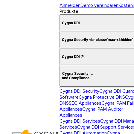
Anmelden
Demo vereinbaren
Kostenl
Produkte
Cygna DDI
Cygna Security <br class='max-xl:hidden'
Cygna DDI
Cygna Security
and Compliance
Cygna DDI Security
Cygna DDI Guar
Software
Cygna Protective DNS
Cyg
DNSSEC Appliances
Cygna IPAM Fai
Appliances
Cygna IPAM Auditor
Appliances
Cygna DDI Services
Cygna DDI Man
Services
Cygna DDI Support Service
Cygna DDI Automation
Cygna